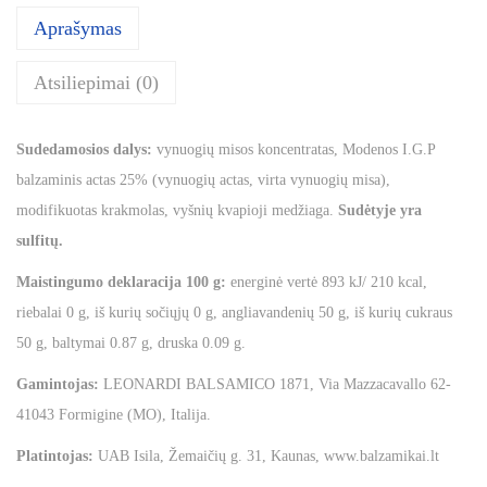
Aprašymas
Atsiliepimai (0)
Sudedamosios dalys:
vynuogių misos koncentratas, Modenos I.G.P
balzaminis actas 25% (vynuogių actas, virta vynuogių misa),
modifikuotas krakmolas, vyšnių kvapioji medžiaga.
Sudėtyje yra
sulfitų.
Maistingumo deklaracija 100 g:
energinė vertė 893 kJ/ 210 kcal,
riebalai 0 g, iš kurių sočiųjų 0 g, angliavandenių 50 g, iš kurių cukraus
50 g, baltymai 0.87 g, druska 0.09 g.
Gamintojas:
LEONARDI BALSAMICO 1871, Via Mazzacavallo 62-
41043 Formigine (MO), Italija.
Platintojas:
UAB Isila, Žemaičių g. 31, Kaunas, www.balzamikai.lt