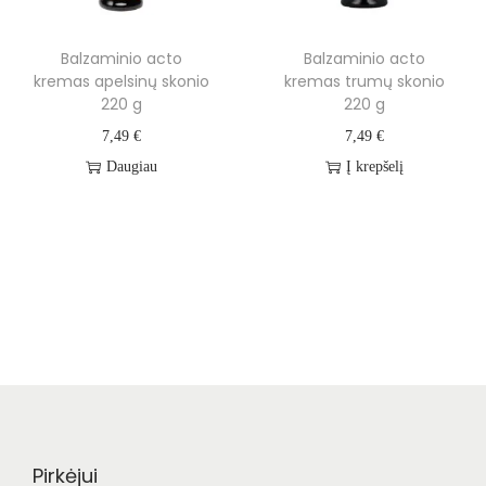
Balzaminio acto
Balzaminio acto
kremas apelsinų skonio
kremas trumų skonio
220 g
220 g
7,49
€
7,49
€
Daugiau
Į krepšelį
Pirkėjui