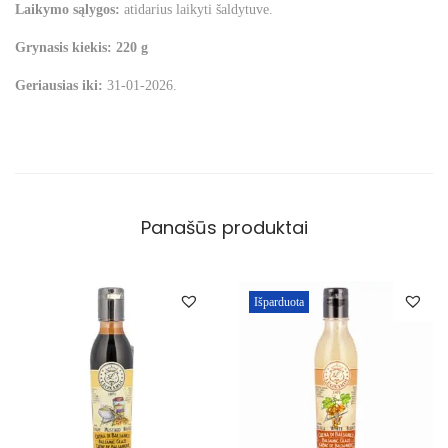
Laikymo sąlygos:
atidarius laikyti šaldytuve.
Grynasis kiekis:
220 g
Geriausias iki:
31-01-2026.
Panašūs produktai
Išparduota