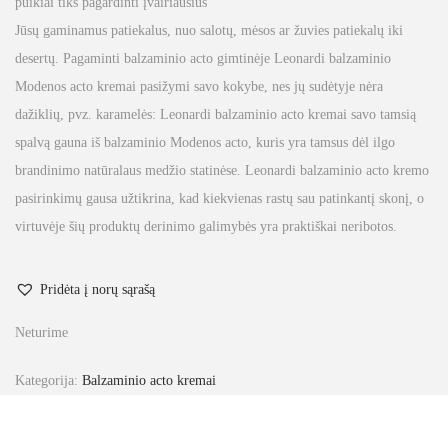
puikiai tiks pagardinti įvairiausius
Jūsų gaminamus patiekalus, nuo salotų, mėsos ar žuvies patiekalų iki
desertų. Pagaminti balzaminio acto gimtinėje Leonardi balzaminio
Modenos acto kremai pasižymi savo kokybe, nes jų sudėtyje nėra
dažiklių, pvz. karamelės: Leonardi balzaminio acto kremai savo tamsią
spalvą gauna iš balzaminio Modenos acto, kuris yra tamsus dėl ilgo
brandinimo natūralaus medžio statinėse. Leonardi balzaminio acto kremo
pasirinkimų gausa užtikrina, kad kiekvienas rastų sau patinkantį skonį, o
virtuvėje šių produktų derinimo galimybės yra praktiškai neribotos.
Pridėta į norų sąrašą
Neturime
Kategorija:
Balzaminio acto kremai