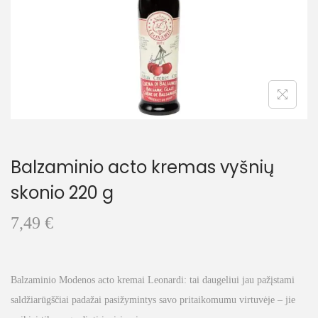
t
t
i
o
n
Balzaminio acto kremas vyšnių
skonio 220 g
7,49
€
Balzaminio Modenos acto kremai Leonardi: tai daugeliui jau pažįstami
saldžiarūgščiai padažai pasižymintys savo pritaikomumu virtuvėje – jie