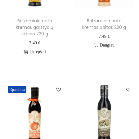
Balzaminio acto
Balzaminio acto
kremas garstyčių
kremas baltas 220 g
skonio 220 g
7,49
€
7,49
€
Daugiau
Į krepšelį
Išparduota