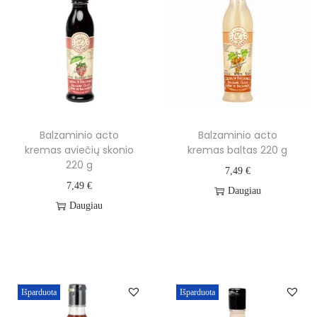
Balzaminio acto
Balzaminio acto
kremas aviečių skonio
kremas baltas 220 g
220 g
7,49
€
7,49
€
Daugiau
Daugiau
Išparduota
Išparduota