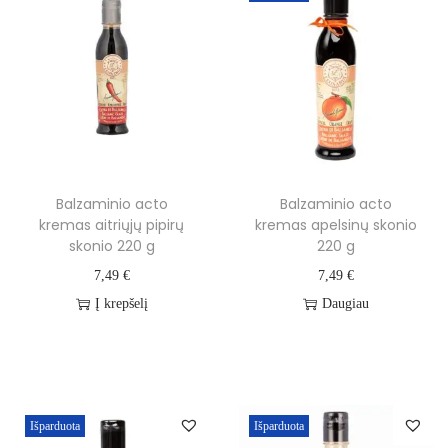
t
t
i
o
n
Balzaminio acto
Balzaminio acto
kremas aitriųjų pipirų
kremas apelsinų skonio
skonio 220 g
220 g
7,49
€
7,49
€
Į krepšelį
Daugiau
Išparduota
Išparduota