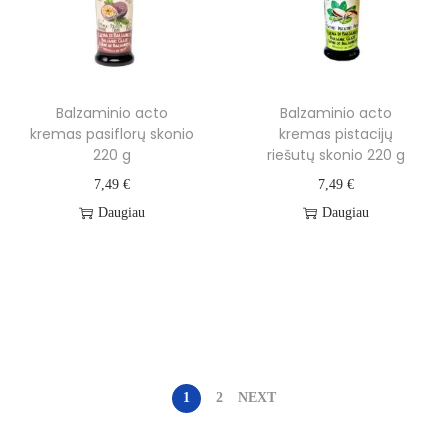
Balzaminio acto
Balzaminio acto
kremas pasiflorų skonio
kremas pistacijų
220 g
riešutų skonio 220 g
7,49
€
7,49
€
Daugiau
Daugiau
1
2
NEXT