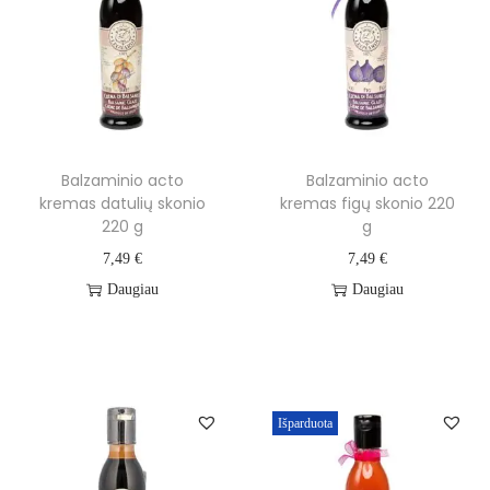
Balzaminio acto
Balzaminio acto
kremas datulių skonio
kremas figų skonio 220
220 g
g
7,49
€
7,49
€
Daugiau
Daugiau
Išparduota