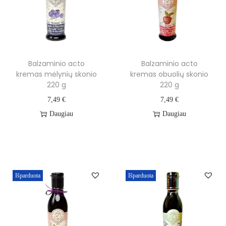
Balzaminio acto
Balzaminio acto
kremas mėlynių skonio
kremas obuolių skonio
220 g
220 g
7,49
€
7,49
€
Daugiau
Daugiau
Išparduota
Išparduota