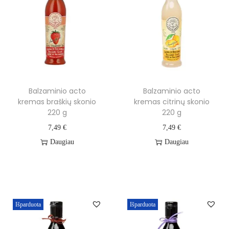
Balzaminio acto
Balzaminio acto
kremas braškių skonio
kremas citrinų skonio
220 g
220 g
7,49
€
7,49
€
Daugiau
Daugiau
Išparduota
Išparduota