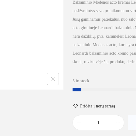
Balzaminio Modenos acto kremai Leona
pasižymintys savo pritaikomumu virtuv
Jūsų gaminamus patiekalus, nuo salot
acto gimtinėje Leonardi balzaminio 
nėra dažiklių, pvz. karamelės: Leona
balzaminio Modenos acto, kuris yra t
Leonardi balzaminio acto kremo pasir
skonį, o virtuvėje šių produktų deri
5 in stock
Pridėta į norų sąrašą
p
r