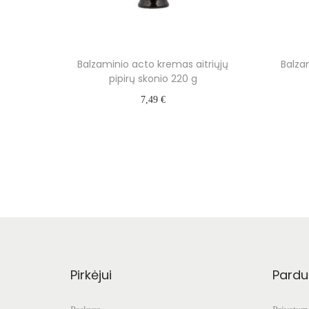
Balzaminio acto kremas aitriųjų
Balza
pipirų skonio 220 g
7,49
€
Į krepšelį
Pirkėjui
Pardu