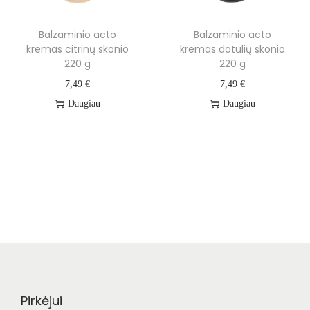
Balzaminio acto
Balzaminio acto
kremas citrinų skonio
kremas datulių skonio
220 g
220 g
7,49
€
7,49
€
Daugiau
Daugiau
Pirkėjui