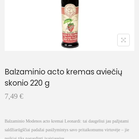
t
t
i
o
n
Balzaminio acto kremas aviečių
skonio 220 g
7,49
€
Balzaminio Modenos acto kremai Leonardi: tai daugeliui jau pažįstami
saldžiarūgščiai padažai pasižymintys savo pritaikomumu virtuvėje – jie
puikiai tiks pagardinti įvairiausius