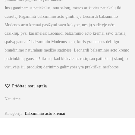
Jūsų gaminamus patiekalus, nuo salotų, mėsos ar žuvies patiekalų iki
desertų. Pagaminti balzaminio acto gimtinėje Leonardi balzaminio
Modenos acto kremai pasižymi savo kokybe, nes jų sudėtyje nėra
dažiklių, pvz. karamelės: Leonardi balzaminio acto kremai savo tamsią
spalvą gauna iš balzaminio Modenos acto, kuris yra tamsus dėl ilgo
brandinimo natūralaus medžio statinėse. Leonardi balzaminio acto kremo
pasirinkimų gausa užtikrina, kad kiekvienas rastų sau patinkantį skonį, o
virtuvėje šių produktų derinimo galimybės yra praktiškai neribotos.
Pridėta į norų sąrašą
Neturime
Kategorija:
Balzaminio acto kremai