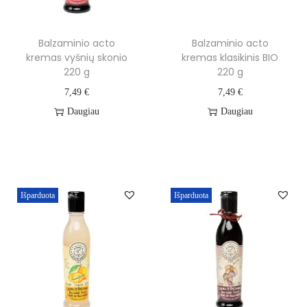
Balzaminio acto
Balzaminio acto
kremas vyšnių skonio
kremas klasikinis BIO
220 g
220 g
7,49
€
7,49
€
Daugiau
Daugiau
Išparduota
Išparduota