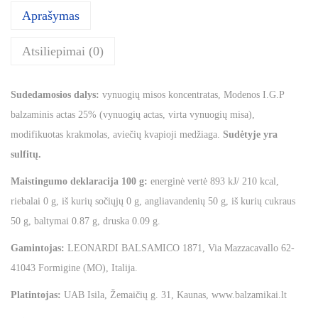
Aprašymas
Atsiliepimai (0)
Sudedamosios dalys:
vynuogių misos koncentratas, Modenos I.G.P
balzaminis actas 25% (vynuogių actas, virta vynuogių misa),
modifikuotas krakmolas, aviečių kvapioji medžiaga.
Sudėtyje yra
sulfitų.
Maistingumo deklaracija 100 g:
energinė vertė 893 kJ/ 210 kcal,
riebalai 0 g, iš kurių sočiųjų 0 g, angliavandenių 50 g, iš kurių cukraus
50 g, baltymai 0.87 g, druska 0.09 g.
Gamintojas:
LEONARDI BALSAMICO 1871, Via Mazzacavallo 62-
41043 Formigine (MO), Italija.
Platintojas:
UAB Isila, Žemaičių g. 31, Kaunas, www.balzamikai.lt