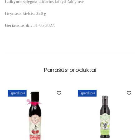
Laikymo sąlygos:
atidarius laikyti šaldytuve.
Grynasis kiekis:
220 g
Geriausias iki:
31-05-2027.
Panašūs produktai
Išparduota
Išparduota