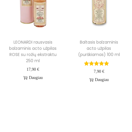
R
o
s
a
2
LEONARDI rausvasis
Baltasis balzaminis
5
balzaminis acto užpilas
acto užpilas
ROSE su rožių ekstraktu
(purškiamas) 100 ml
0
250 ml
m
17,90
€
7,90
€
l
Daugiau
Daugiau