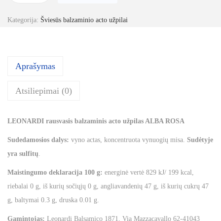
r
Kategorija:
Šviesūs balzaminio acto užpilai
o
d
u
Aprašymas
k
t
Atsiliepimai (0)
o
k
LEONARDI
rausvasis
balzaminis
acto
užpilas
ALBA ROSA
i
e
Sudedamosios dalys:
vyno actas, koncentruota vynuogių misa.
Sudėtyje
k
yra sulfitų
.
i
Maistingumo deklaracija 100 g:
energinė vertė 829 kJ/ 199 kcal,
s
riebalai 0 g, iš kurių sočiųjų 0 g, angliavandenių 47 g, iš kurių cukrų 47
:
g, baltymai 0.3 g, druska 0.01 g.
R
a
Gamintojas:
Leonardi Balsamico 1871, Via Mazzacavallo 62-41043