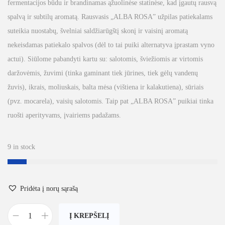
fermentacijos būdu ir brandinamas ąžuolinėse statinėse, kad įgautų rausvą
spalvą ir subtilų aromatą. Rausvasis „ALBA ROSA” užpilas patiekalams
suteikia nuostabų, švelniai saldžiarūgštį skonį ir vaisinį aromatą
nekeisdamas patiekalo spalvos (dėl to tai puiki alternatyva įprastam vyno
actui). Siūlome pabandyti kartu su: salotomis, šviežiomis ar virtomis
daržovėmis, žuvimi (tinka gaminant tiek jūrines, tiek gėlų vandenų
žuvis), ikrais, moliuskais, balta mėsa (vištiena ir kalakutiena), sūriais
(pvz. mocarela), vaisių salotomis. Taip pat „ALBA ROSA” puikiai tinka
ruošti aperityvams, įvairiems padažams.
9 in stock
Pridėta į norų sąrašą
Į KREPŠELĮ
p