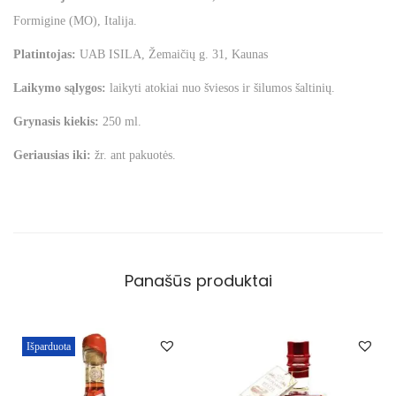
u
Formigine (MO), Italija.
s
Platintojas:
UAB ISILA, Žemaičių g. 31, Kaunas
v
Laikymo sąlygos:
laikyti atokiai nuo šviesos ir šilumos šaltinių.
a
s
Grynasis kiekis:
250 ml.
i
Geriausias iki:
žr. ant pakuotės.
s
b
a
l
z
Panašūs produktai
a
m
i
Išparduota
n
i