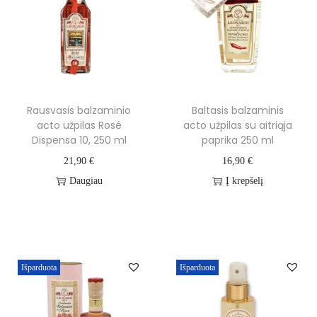
o
a
c
t
o
Rausvasis balzaminio
Baltasis balzaminis
u
acto užpilas Rosé
acto užpilas su aitriąja
ž
Dispensa 10, 250 ml
paprika 250 ml
p
21,90
€
16,90
€
i
Daugiau
Į krepšelį
l
a
s
A
Išparduota
Išparduota
l
b
a