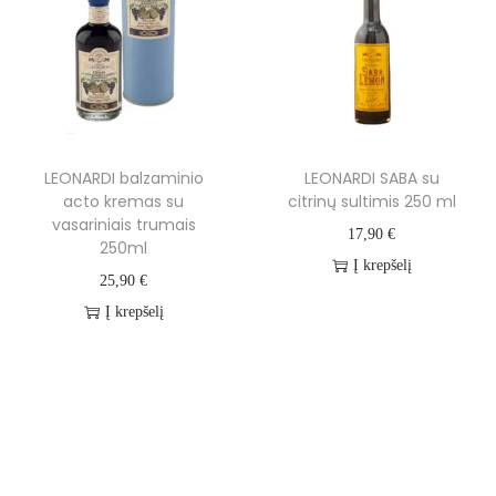
LEONARDI balzaminio
LEONARDI SABA su
acto kremas su
citrinų sultimis 250 ml
vasariniais trumais
17,90
€
250ml
Į krepšelį
25,90
€
Į krepšelį