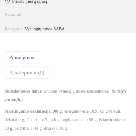
Pridėta į norų sąrašą
Neturime
Kategorija:
Vynuogių misos SABA
Aprašymas
Atsiliepimai (0)
Sudedamosios dalys:
actuotas vynuogių misos koncentratas.
Sudėtyje
yra sulfitų
Maistingumo deklaracija 100 g:
energinė vertė 1036 kJ/ 244 kcal,
riebalai 0 g, iš kurių sočiųjų 0 g, angliavandenių 58 g, iš kurių cukraus
58 g, baltymai 1.44 g, druska 0.01 g.