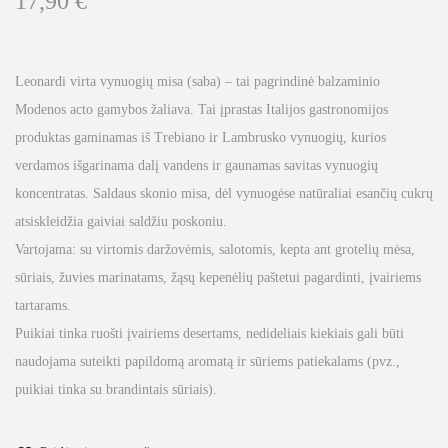
17,90
€
Leonardi virta vynuogių misa (saba) – tai pagrindinė balzaminio
Modenos acto gamybos žaliava. Tai įprastas Italijos gastronomijos
produktas gaminamas iš Trebiano ir Lambrusko vynuogių, kurios
verdamos išgarinama dalį vandens ir gaunamas savitas vynuogių
koncentratas. Saldaus skonio misa, dėl vynuogėse natūraliai esančių cukrų
atsiskleidžia gaiviai saldžiu poskoniu.
Vartojama: su virtomis daržovėmis, salotomis, kepta ant grotelių mėsa,
sūriais, žuvies marinatams, žąsų kepenėlių paštetui pagardinti, įvairiems
tartarams.
Puikiai tinka ruošti įvairiems desertams, nedideliais kiekiais gali būti
naudojama suteikti papildomą aromatą ir sūriems patiekalams (pvz.,
puikiai tinka su brandintais sūriais).