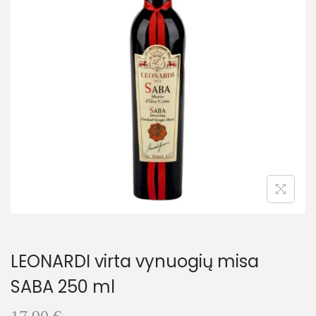
t
t
i
o
n
LEONARDI virta vynuogių misa
SABA 250 ml