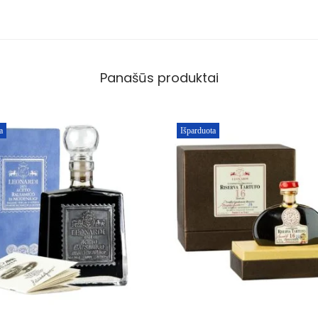
Panašūs produktai
a
Išparduota