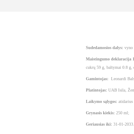
Sudedamosios dalys:
vyno 
Maistingumo deklaracija 
cukrų 59 g, baltymai 0.8 g, 
Gamintojas:
Leonardi Bals
Platintojas:
UAB Isila, Žem
Laikymo sąlygos:
atidarius 
Grynasis kiekis:
250 ml;
Geriausias iki:
31-01-2033