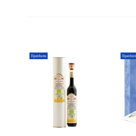
Išparduota
Išparduot