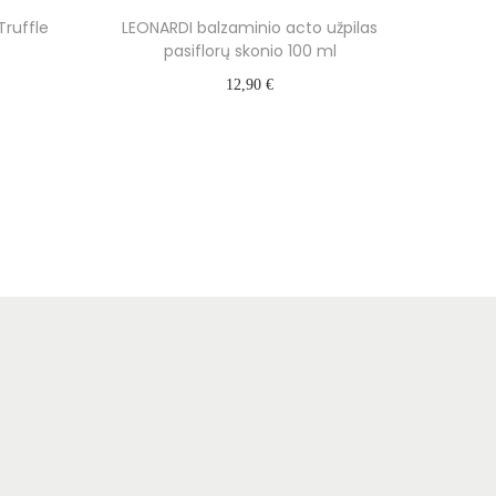
Truffle
LEONARDI balzaminio acto užpilas
pasiflorų skonio 100 ml
12,90
€
Į krepšelį