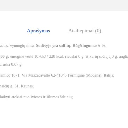
Aprašymas
Atsiliepimai (0)
actas, vynuogių misa.
Sudėtyje yra sulfitų. Rūgštingumas 6 %.
100 g:
energinė vertė 1076kJ / 228 kcal, riebalai 0 g, iš kurių sočiųjų 0 g, angl
druska 0.07 g.
amico 1871, Via Mazzacavallo 62-41043 Formigine (Modena), Italija;
aičių g. 31, Kaunas;
laikyti atokiai nuo šviesos ir šilumos šaltinių;
.