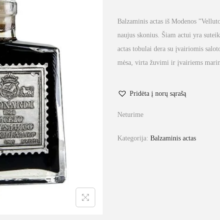
Balzaminis actas iš Modenos ”Vellu
naujus skonius. Šiam actui yra suteik
actas tobulai dera su įvairiomis salo
mėsa, virta žuvimi ir įvairiems mari
Pridėta į norų sąrašą
Neturime
Kategorija:
Balzaminis actas