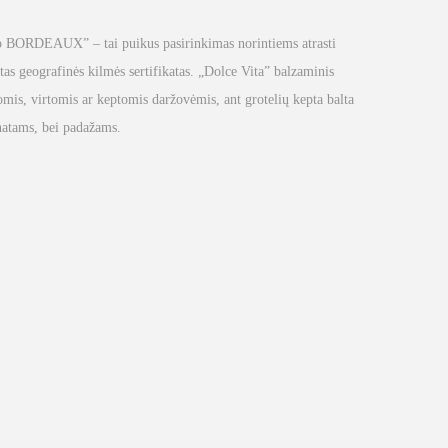
to BORDEAUX” – tai puikus pasirinkimas norintiems atrasti
tas geografinės kilmės sertifikatas. „Dolce Vita” balzaminis
tomis, virtomis ar keptomis daržovėmis, ant grotelių kepta balta
natams, bei padažams.