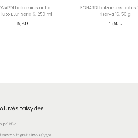
ONARDI balzaminis actas
LEONARDI balzaminis actas 
lluto BLU” Serie 6, 250 ml
riserva 16, 50 g
19,90
€
43,90
€
Daugiau
Daugiau
otuvės taisyklės
 politika
istatymo ir grąžinimo sąlygos