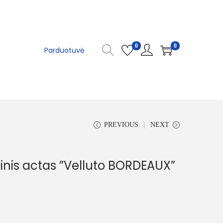
0
0
Parduotuvė
PREVIOUS
NEXT
nis actas ”Velluto BORDEAUX”