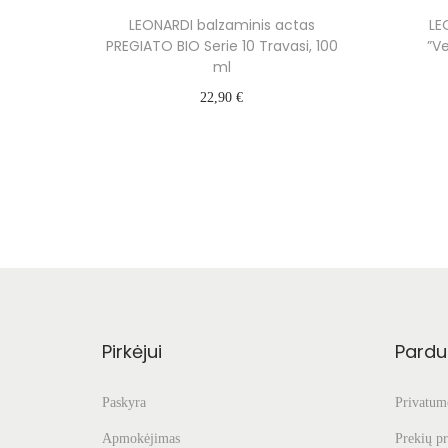
LEONARDI balzaminis actas
LE
PREGIATO BIO Serie 10 Travasi, 100
”Ve
ml
22,90
€
Daugiau
Pirkėjui
Pardu
Paskyra
Privatumo
Apmokėjimas
Prekių pr