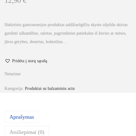
12,90
€
Išskirtinis gastronomijos produktas saldžiarūgščiu skystu užpildu skirtas
gardinti užkandžius, salotas, pagrindinius patiekalus iš žuvies ar mėsos,
jūros gėrybes, desertus, kokteilius…
Pridėta į norų sąrašą
Neturime
Kategorija:
Produktai su balzaminiu actu
Aprašymas
Atsiliepimai (0)