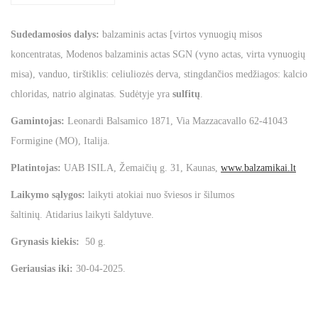
Sudedamosios dalys:
balzaminis actas [virtos vynuogių misos
koncentratas, Modenos balzaminis actas SGN (vyno actas, virta vynuogių
misa), vanduo, tirštiklis: celiuliozės derva, stingdančios medžiagos: kalcio
chloridas, natrio alginatas. Sudėtyje yra
sulfitų
.
Gamintojas:
Leonardi Balsamico 1871, Via Mazzacavallo 62-41043
Formigine (MO), Italija.
Platintojas:
UAB ISILA, Žemaičių g. 31, Kaunas,
www.balzamikai.lt
Laikymo sąlygos:
laikyti atokiai nuo šviesos ir šilumos
šaltinių. Atidarius laikyti šaldytuve.
Grynasis kiekis:
50 g.
Geriausias iki:
30-04-2025.