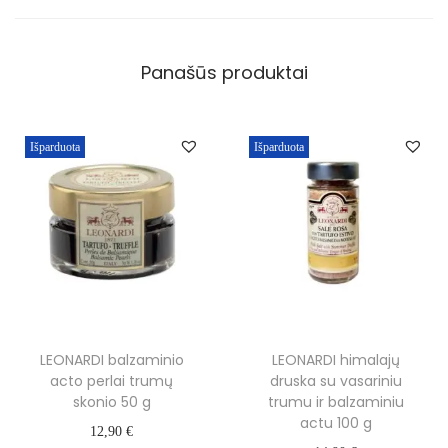
Panašūs produktai
Išparduota
Išparduota
LEONARDI balzaminio
LEONARDI himalajų
acto perlai trumų
druska su vasariniu
skonio 50 g
trumu ir balzaminiu
actu 100 g
12,90
€