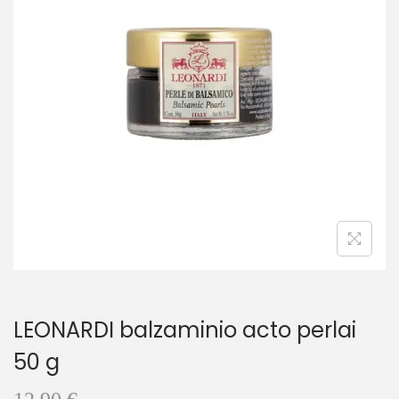
t
t
i
o
n
LEONARDI balzaminio acto perlai
50 g