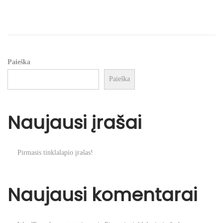
e
t
t
d
i
o
o
n
n
Paieška
Paieška
Naujausi įrašai
Pirmasis tinklalapio įrašas!
Naujausi komentarai