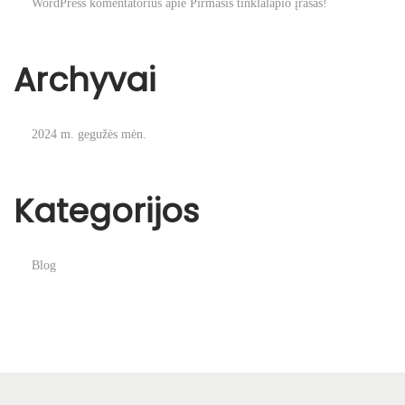
WordPress komentatorius
apie
Pirmasis tinklalapio įrašas!
Archyvai
2024 m. gegužės mėn.
Kategorijos
Blog